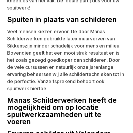
kneepjes van het vak. De ideale partij dus voor uw
spuitwerk!
Renovatie – Houtrot
Spuiten in plaats van schilderen
Schilderwerk
Veel mensen kiezen ervoor. De door Manas
Spuitwerk
Schilderwerken gebruikte latex muurverven van
Sikkenszijn minder schadelijk voor mens en milieu.
Bovendien geeft het een mooi strak resultaat en is
het zoals gezegd goedkoper dan schilderen. Door
de vele cursussen en natuurlijk onze jarenlange
ervaring beheersen wij alle schildertechnieken tot in
de perfectie. Vanzelfsprekend behoort ook
spuitwerk hiertoe.
Manas Schilderwerken heeft de
mogelijkheid om op locatie
spuitwerkzaamheden uit te
voeren