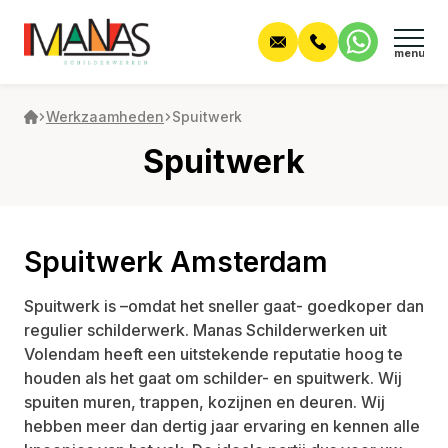
Werkzaamheden
Spuitwerk
Home
Spuitwerk
Wie zijn wij?
Werkzaamheden
Spuitwerk Amsterdam
Alle werkzaamheden
Projecten
Spuitwerk is –omdat het sneller gaat- goedkoper dan
Begeleiding
Contact
regulier schilderwerk. Manas Schilderwerken uit
Volendam heeft een uitstekende reputatie hoog te
Nieuwbouw
houden als het gaat om schilder- en spuitwerk. Wij
Offerte aanvraag
spuiten muren, trappen, kozijnen en deuren. Wij
Onderhoud
hebben meer dan dertig jaar ervaring en kennen alle