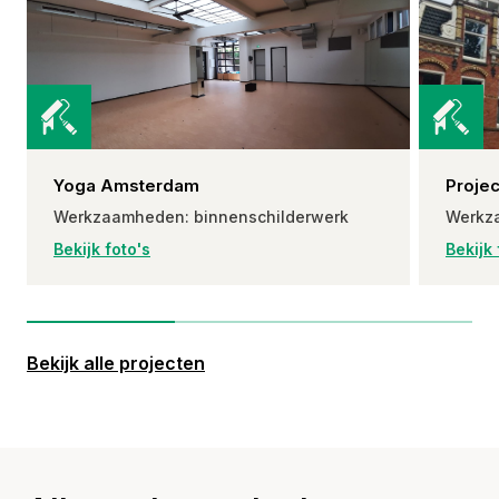
Yoga Amsterdam
Proje
Werkzaamheden: binnenschilderwerk
Werkza
Bekijk foto's
Bekijk 
Bekijk alle projecten