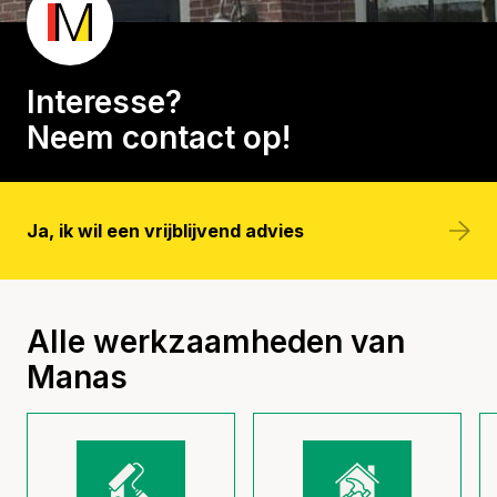
Renovatie – Houtrot
Schilderwerk
Interesse?
Neem contact op!
Spuitwerk
Ja, ik wil een vrijblijvend advies
Alle werkzaamheden van
Manas