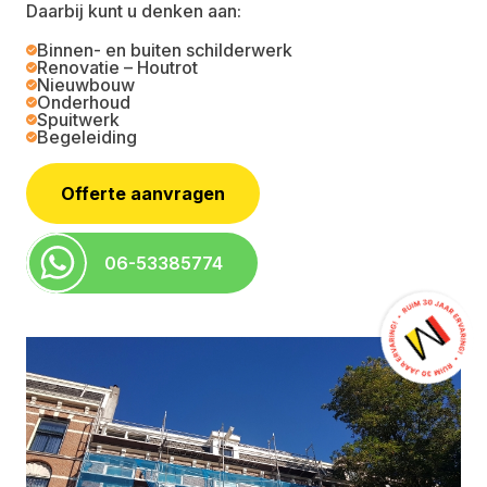
Daarbij kunt u denken aan:
Renovatie – Houtrot
Binnen- en buiten schilderwerk
Renovatie – Houtrot
Schilderwerk
Nieuwbouw
Onderhoud
Spuitwerk
Spuitwerk
Begeleiding
Offerte aanvragen
06-53385774