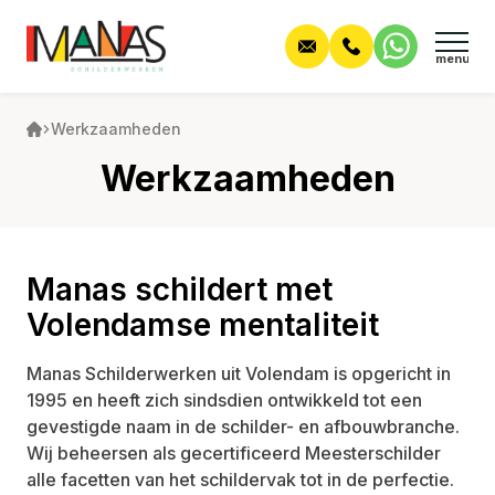
Werkzaamheden
Home
Werkzaamheden
Wie zijn wij?
Werkzaamheden
Manas schildert met
Alle werkzaamheden
Projecten
Volendamse mentaliteit
Begeleiding
Contact
Manas Schilderwerken uit Volendam is opgericht in
1995 en heeft zich sindsdien ontwikkeld tot een
Nieuwbouw
gevestigde naam in de schilder- en afbouwbranche.
Offerte aanvraag
Wij beheersen als gecertificeerd Meesterschilder
Onderhoud
alle facetten van het schildervak tot in de perfectie.