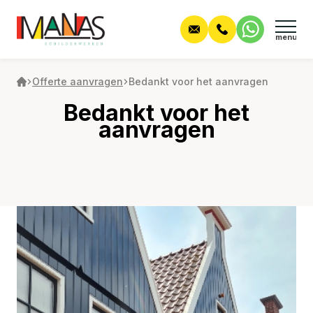
Offerte aanvragen
Bedankt voor het aanvragen
Home
Bedankt voor het
aanvragen
Wie zijn wij?
Werkzaamheden
Alle werkzaamheden
Projecten
Begeleiding
Contact
Nieuwbouw
Offerte aanvraag
Onderhoud